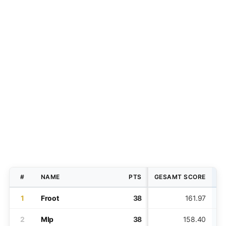
#
NAME
PTS
GESAMT SCORE
PL
1
Froot
38
161.97
2
Mlp
38
158.40