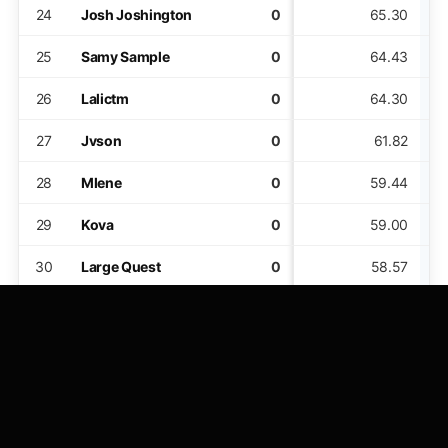
24
Josh Joshington
0
65.30
25
Samy Sample
0
64.43
26
Lalictm
0
64.30
27
Jvson
0
61.82
28
Mlene
0
59.44
29
Kova
0
59.00
30
Large Quest
0
58.57
31
Unleashed
0
57.80
32
Doradelirium
0
56.18
33
Beatyfuel
0
55.70
34
Klangfarben
0
54.90