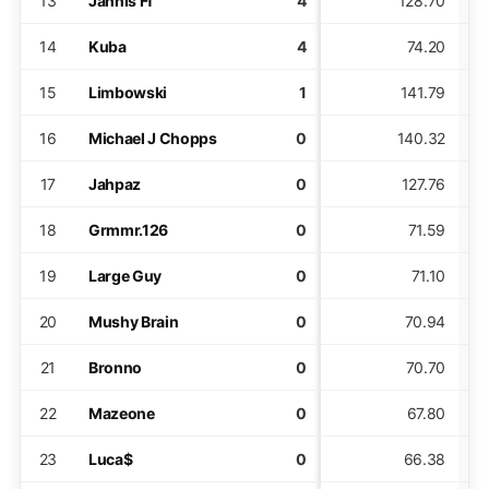
13
Jannis Ff
4
128.70
14
Kuba
4
74.20
15
Limbowski
1
141.79
16
Michael J Chopps
0
140.32
17
Jahpaz
0
127.76
18
Grmmr.126
0
71.59
19
Large Guy
0
71.10
20
Mushy Brain
0
70.94
21
Bronno
0
70.70
22
Mazeone
0
67.80
23
Luca$
0
66.38