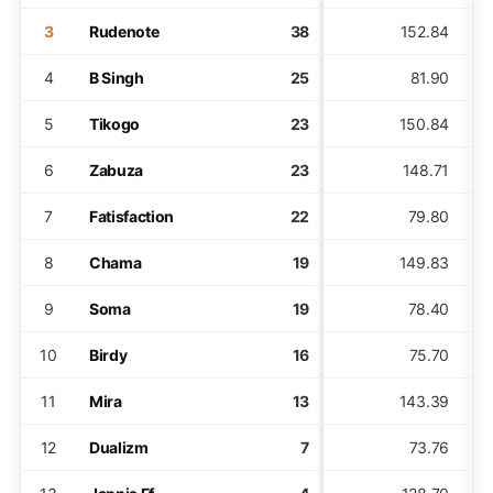
3
Rudenote
38
152.84
4
B Singh
25
81.90
5
Tikogo
23
150.84
6
Zabuza
23
148.71
7
Fatisfaction
22
79.80
8
Chama
19
149.83
9
Soma
19
78.40
10
Birdy
16
75.70
11
Mira
13
143.39
12
Dualizm
7
73.76